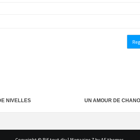
DE NIVELLES
UN AMOUR DE CHANOI
Copyright © Rif tout dju
|
Magazine 7
by AF themes.