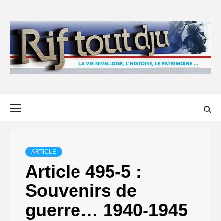
Skip
to
content
Primary
Menu
ARTICLE
Article 495-5 :
Souvenirs de
guerre… 1940-1945