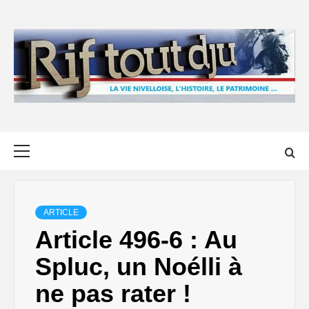
Skip
to
content
Primary
Menu
ARTICLE
Article 496-6 : Au
Spluc, un Noélli à
ne pas rater !