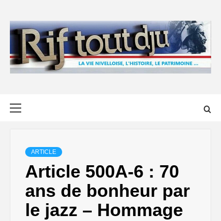
Skip
to
content
Primary
Menu
ARTICLE
Article 500A-6 : 70
ans de bonheur par
le jazz – Hommage