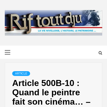
Skip
to
content
Primary
Menu
ARTICLE
Article 500B-10 :
Quand le peintre
fait son cinéma… –