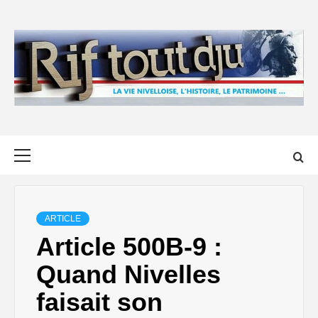
Skip
to
content
Primary
Menu
ARTICLE
Article 500B-9 :
Quand Nivelles
faisait son