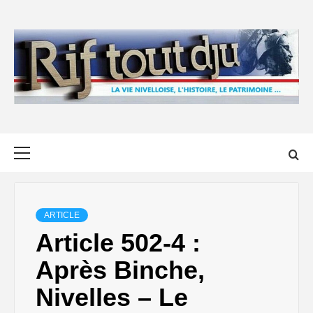
Skip
to
content
Primary
Menu
ARTICLE
Article 502-4 :
Après Binche,
Nivelles – Le