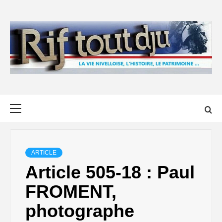
Skip
to
content
Primary
Menu
ARTICLE
Article 505-18 : Paul
FROMENT,
photographe