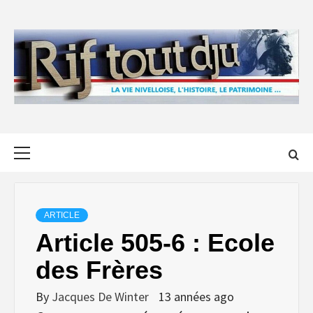
Skip
to
content
Primary
Menu
ARTICLE
Article 505-6 : Ecole
des Frères
By
Jacques De Winter
13 années ago