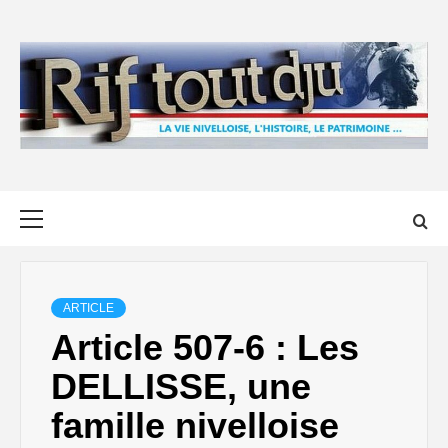
Skip
to
content
Primary
Menu
ARTICLE
Article 507-6 : Les
DELLISSE, une
famille nivelloise