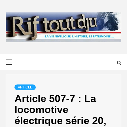
Skip
to
content
Primary
Menu
ARTICLE
Article 507-7 : La
locomotive
électrique série 20,