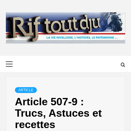
Skip
to
content
Primary
Menu
ARTICLE
Article 507-9 :
Trucs, Astuces et
recettes