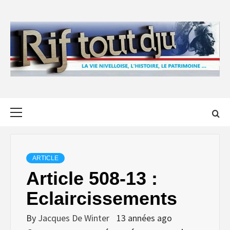
Skip
to
content
Primary
Menu
ARTICLE
Article 508-13 :
Eclaircissements
By
Jacques De Winter
13 années ago