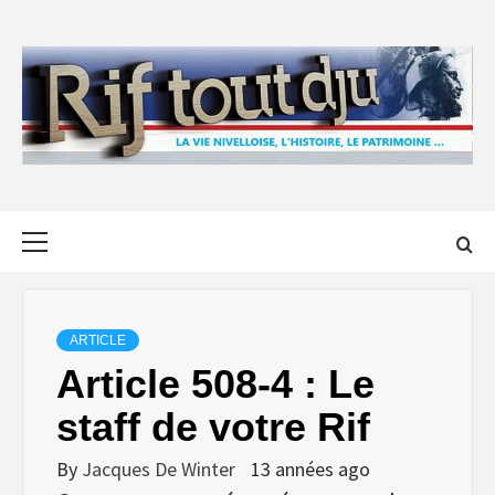
Skip
to
content
Primary
Menu
ARTICLE
Article 508-4 : Le
staff de votre Rif
By
Jacques De Winter
13 années ago