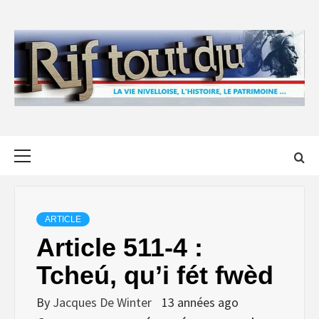
Skip
to
content
Primary
Menu
ARTICLE
Article 511-4 :
Tcheú, qu’i fét fwèd
By
Jacques De Winter
13 années ago