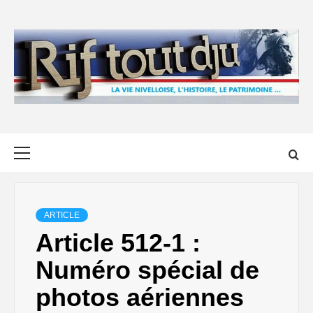
Skip
to
content
Primary
Menu
ARTICLE
Article 512-1 :
Numéro spécial de
photos aériennes