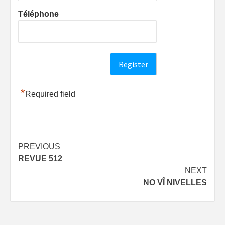
Téléphone
*
Required field
Post
PREVIOUS
REVUE 512
navigation
NEXT
NO VÎ NIVELLES