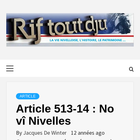
Skip
to
content
Primary
Menu
ARTICLE
Article 513-14 : No
vî Nivelles
By
Jacques De Winter
12 années ago