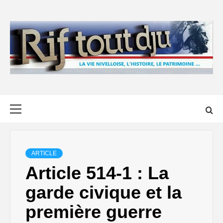
Skip
to
content
Primary
Menu
ARTICLE
Article 514-1 : La
garde civique et la
première guerre