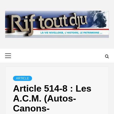
Skip
to
content
Primary
Menu
ARTICLE
Article 514-8 : Les
A.C.M. (Autos-
Canons-