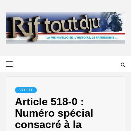
Skip
to
content
Primary
Menu
ARTICLE
Article 518-0 :
Numéro spécial
consacré à la