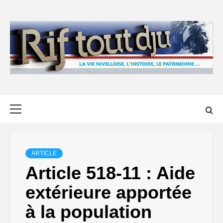
Skip
to
content
Primary
Menu
ARTICLE
Article 518-11 : Aide
extérieure apportée
à la population