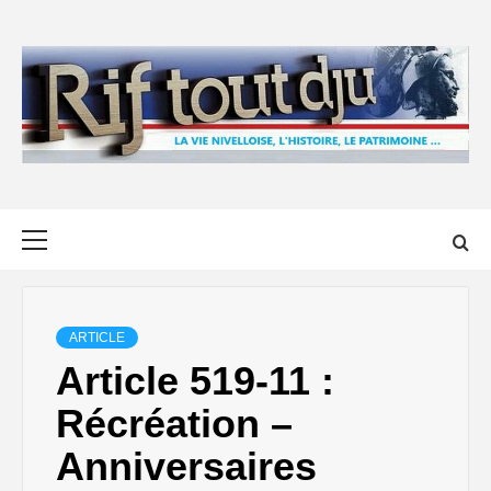
Skip
to
content
Primary
Menu
ARTICLE
Article 519-11 :
Récréation –
Anniversaires