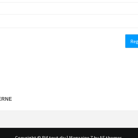
UERNE
Copyright © Rif tout dju
|
Magazine 7
by AF themes.