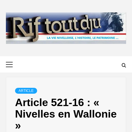
Skip
to
content
Primary
Menu
ARTICLE
Article 521-16 : «
Nivelles en Wallonie
»