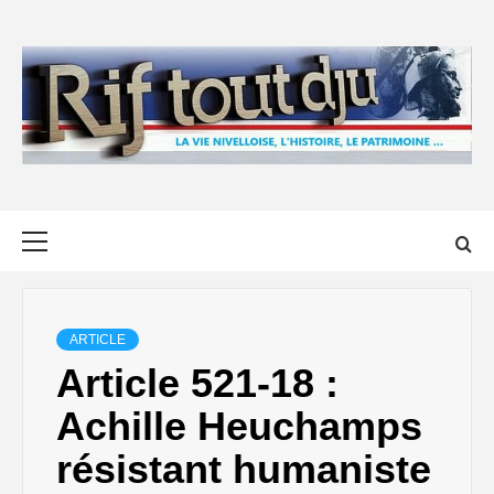
Skip
to
content
Primary
Menu
ARTICLE
Article 521-18 :
Achille Heuchamps
résistant humaniste