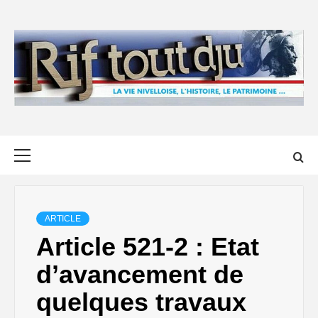
Skip
to
content
Primary
Menu
ARTICLE
Article 521-2 : Etat
d’avancement de
quelques travaux