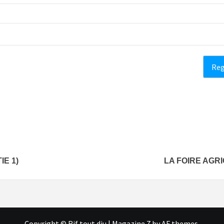
E 1)
LA FOIRE AGR
Copyright © Rif tout dju
|
Magazine 7
by AF themes.