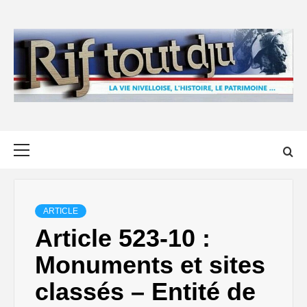
Skip
to
content
Primary
Menu
ARTICLE
Article 523-10 :
Monuments et sites
classés – Entité de