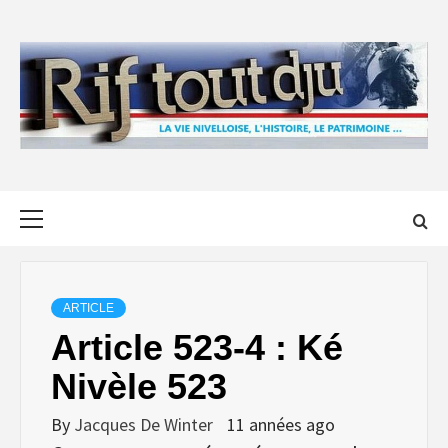
Skip
to
content
Primary
Menu
ARTICLE
Article 523-4 : Ké
Nivèle 523
By
Jacques De Winter
11 années ago