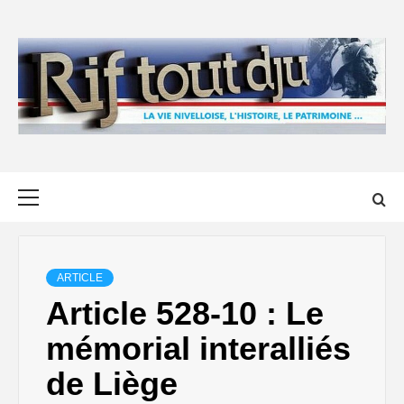
Skip
to
content
Primary
Menu
ARTICLE
Article 528-10 : Le
mémorial interalliés
de Liège