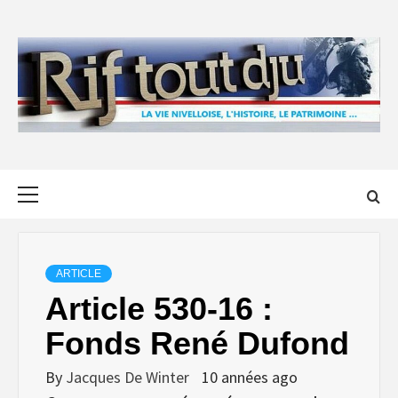
Skip
to
content
Primary
Menu
ARTICLE
Article 530-16 :
Fonds René Dufond
By
Jacques De Winter
10 années ago