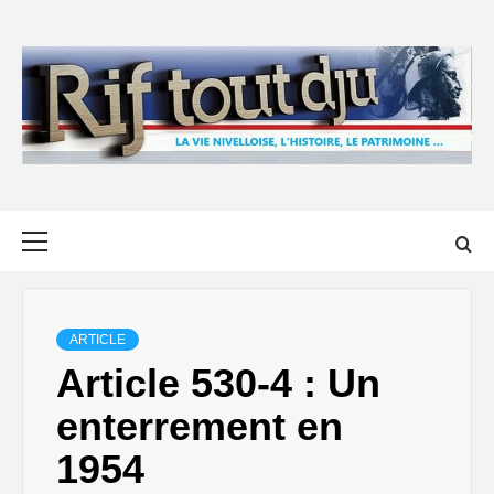
Skip
to
content
Primary
Menu
ARTICLE
Article 530-4 : Un
enterrement en
1954