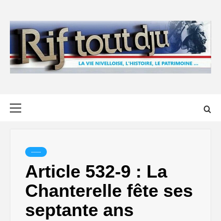
Skip
to
content
Primary
Menu
-----
Article 532-9 : La
Chanterelle fête ses
septante ans