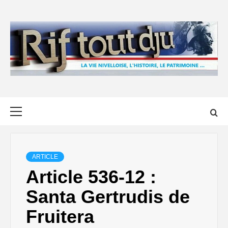
Skip
to
content
Primary
Menu
ARTICLE
Article 536-12 :
Santa Gertrudis de
Fruitera