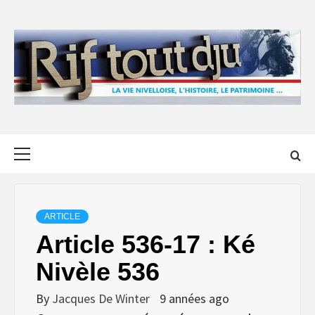
Skip
to
content
Primary
Menu
ARTICLE
Article 536-17 : Ké
Nivèle 536
By
Jacques De Winter
9 années ago