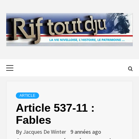
Skip
to
content
Primary
Menu
ARTICLE
Article 537-11 :
Fables
By
Jacques De Winter
9 années ago