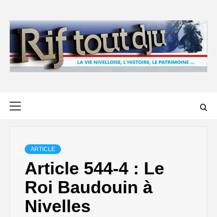
Skip
to
content
Primary
Menu
ARTICLE
Article 544-4 : Le
Roi Baudouin à
Nivelles