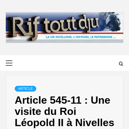
Skip
to
content
Primary
Menu
ARTICLE
Article 545-11 : Une
visite du Roi
Léopold II à Nivelles