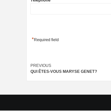
Téléphone
*
Required field
Post
PREVIOUS
QUI ÊTES-VOUS MARYSE GENET?
navigation