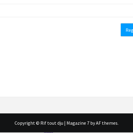
Copyright © Rif tout dju
|
Magazine 7
by AF themes.