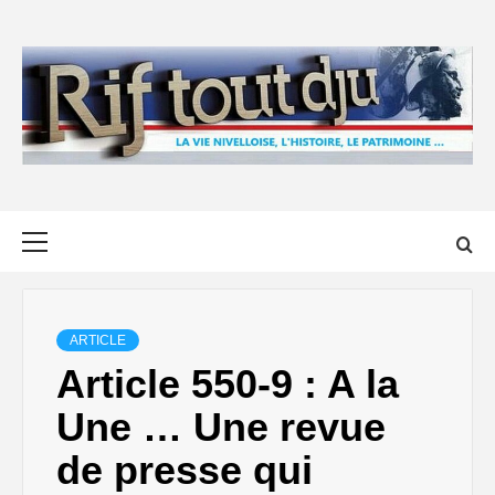
Skip
to
content
Primary
Menu
ARTICLE
Article 550-9 : A la
Une … Une revue
de presse qui