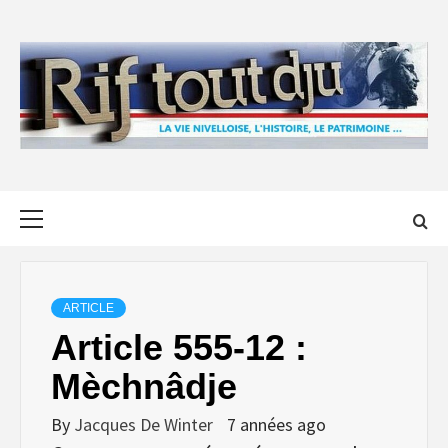
Skip
to
content
Primary
Menu
ARTICLE
Article 555-12 :
Mèchnâdje
By
Jacques De Winter
7 années ago