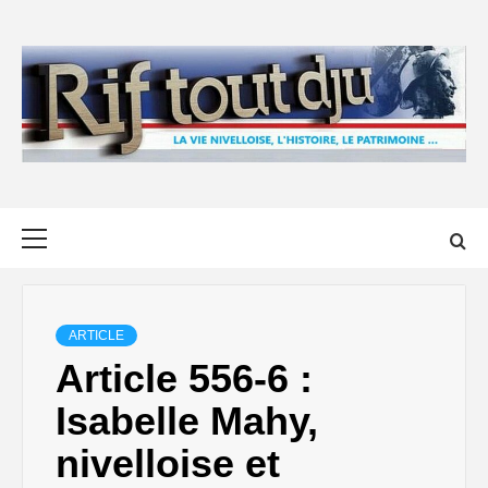
Skip
to
content
Primary
Menu
ARTICLE
Article 556-6 :
Isabelle Mahy,
nivelloise et