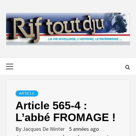
Skip
to
content
Primary
Menu
ARTICLE
Article 565-4 :
L’abbé FROMAGE !
By
Jacques De Winter
5 années ago