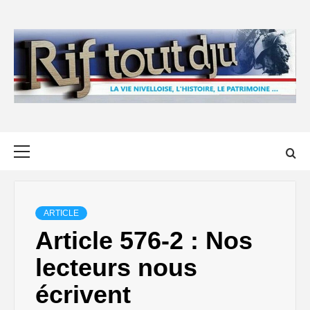
Skip
to
content
Primary
Menu
ARTICLE
Article 576-2 : Nos
lecteurs nous
écrivent