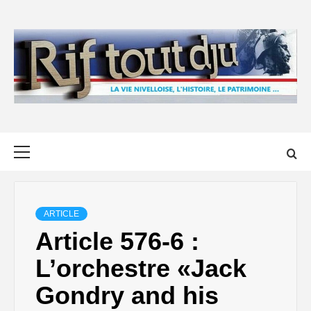
Skip
to
content
Primary
Menu
ARTICLE
Article 576-6 :
L’orchestre «Jack
Gondry and his