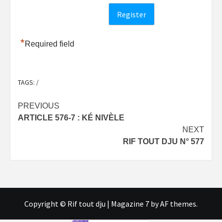
*
Required field
TAGS:
/
Post
PREVIOUS
ARTICLE 576-7 : KÉ NIVÈLE
navigation
NEXT
RIF TOUT DJU N° 577
Copyright © Rif tout dju
|
Magazine 7
by AF themes.