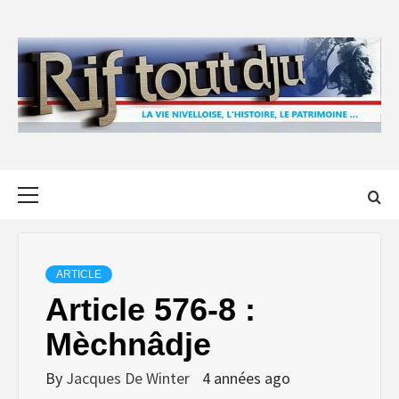
Skip
to
content
Primary
Menu
ARTICLE
Article 576-8 :
Mèchnâdje
By
Jacques De Winter
4 années ago