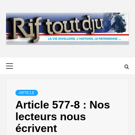
Skip
to
content
Primary
Menu
ARTICLE
Article 577-8 : Nos
lecteurs nous
écrivent