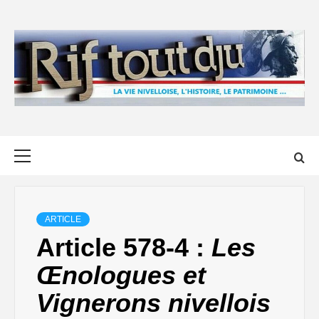
Skip
to
content
Primary
Menu
ARTICLE
Article 578-4 :
Les
Œnologues et
Vignerons nivellois