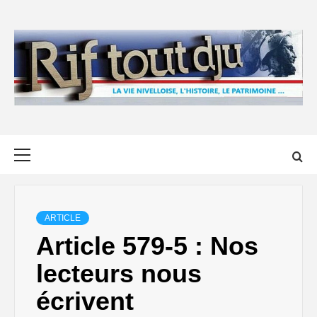
Skip
to
content
Primary
Menu
ARTICLE
Article 579-5 : Nos
lecteurs nous
écrivent