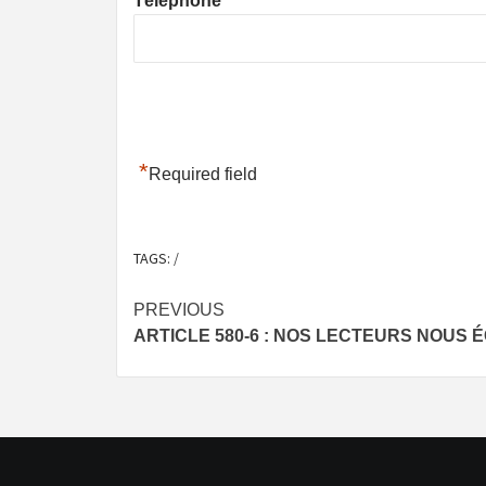
Téléphone
*
Required field
TAGS:
/
Post
PREVIOUS
ARTICLE 580-6 : NOS LECTEURS NOUS 
navigation